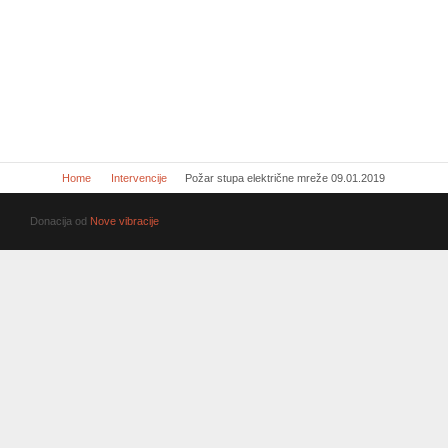
Home
Intervencije
Požar stupa električne mreže 09.01.2019
Donacija od
Nove vibracije