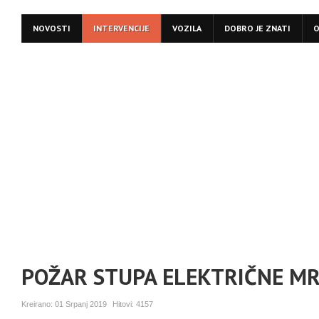
NOVOSTI
INTERVENCIJE
VOZILA
DOBRO JE ZNATI
O
POŽAR STUPA ELEKTRIČNE MR
Kreirano:
01 Srpanj 2019
Hitovi:
4157