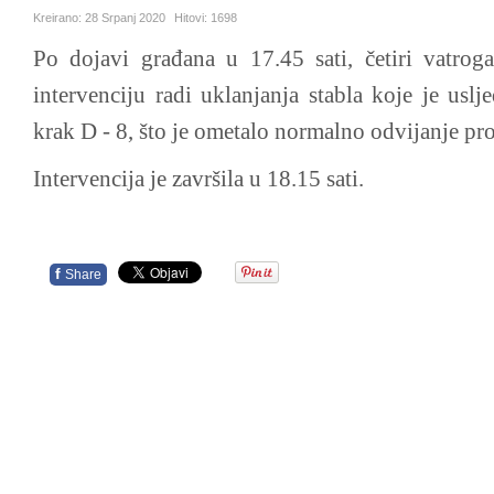
Kreirano:
28 Srpanj 2020
Hitovi:
1698
Po dojavi građana u 17.45 sati, četiri vatroga
intervenciju radi uklanjanja stabla koje je uslj
krak D - 8, što je ometalo normalno odvijanje pr
Intervencija je završila u 18.15 sati.
f
Share