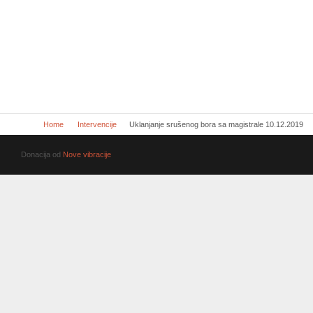
Home
Intervencije
Uklanjanje srušenog bora sa magistrale 10.12.2019
Donacija od
Nove vibracije